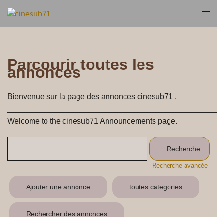
Aller
Ouvr
au
le
contenu
men
Parcourir toutes les
annonces
Bienvenue sur la page des annonces cinesub71 .
________________________________________________
Welcome to the cinesub71 Announcements page.
Rechercher:
Recherche avancée
Ajouter une annonce
toutes categories
Rechercher des annonces